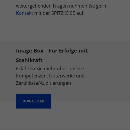
Inhalte von Videoplattformen und Social-Media-Plattformen werden
weitergehenden Fragen nehmen Sie gern
standardmäßig blockiert. Wenn Cookies von externen Medien akzeptiert
Kontakt
mit der SPITZKE SE auf.
werden, bedarf der Zugriff auf diese Inhalte keiner manuellen
Einwilligung mehr.
Cookie-Informationen anzeigen
Datenschutzerklärung
Impressum
Image Box – Für Erfolge mit
Stahlkraft
Erfahren Sie mehr über unsere
Kompetenzen, Unterwerke und
Zertifikate/Auditierungen
DOWNLOAD