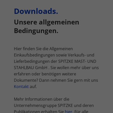
Sie können Ihre Einwilligung zu ganzen Kategorien geben
oder sich weitere Informationen anzeigen lassen und so nur
Downloads.
bestimmte Cookies auswählen.
Unsere allgemeinen
Alle akzeptieren
Speichern
Bedingungen.
Zurück
Datenschutzeinstellungen
Essenziell (2)
Hier finden Sie die Allgemeinen
Essenzielle Cookies ermöglichen grundlegende Funktionen und sind für
Einkaufsbedingungen sowie Verkaufs- und
die einwandfreie Funktion der Website erforderlich.
Lieferbedingungen der SPITZKE MAST- UND
Cookie-Informationen anzeigen
STAHLBAU GmbH . Sie wollen mehr über uns
Mar
Marketing (1)
erfahren oder benötigen weitere
Dokumente? Dann nehmen Sie gern mit uns
Marketing-Cookies werden von Drittanbietern oder Publishern
verwendet, um personalisierte Werbung anzuzeigen. Sie tun dies, indem
Kontakt
auf.
sie Besucher über Websites hinweg verfolgen.
Cookie-Informationen anzeigen
Mehr Informationen über die
Unternehmensgruppe SPITZKE und deren
Ext
Externe Medien (7)
Publikationen erhalten Sie
hier.
Für alle