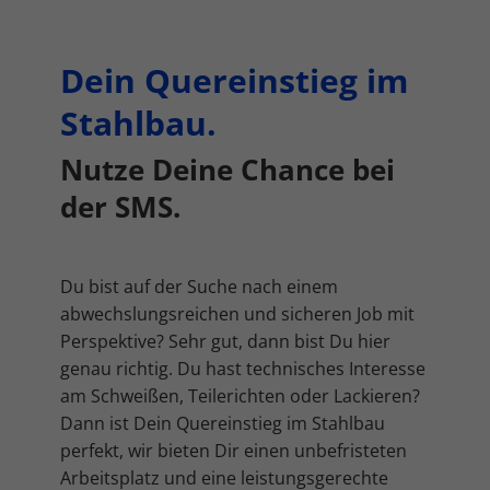
Sie können Ihre Einwilligung zu ganzen Kategorien geben
oder sich weitere Informationen anzeigen lassen und so nur
bestimmte Cookies auswählen.
Dein Quereinstieg im
Alle akzeptieren
Speichern
Stahlbau.
Zurück
Nutze Deine Chance bei
Datenschutzeinstellungen
Essenziell (2)
der SMS.
Essenzielle Cookies ermöglichen grundlegende Funktionen und sind für
die einwandfreie Funktion der Website erforderlich.
Cookie-Informationen anzeigen
Du bist auf der Suche nach einem
Mar
Marketing (1)
abwechslungsreichen und sicheren Job mit
Perspektive? Sehr gut, dann bist Du hier
Marketing-Cookies werden von Drittanbietern oder Publishern
genau richtig. Du hast technisches Interesse
verwendet, um personalisierte Werbung anzuzeigen. Sie tun dies, indem
sie Besucher über Websites hinweg verfolgen.
am Schweißen, Teilerichten oder Lackieren?
Cookie-Informationen anzeigen
Dann ist Dein Quereinstieg im Stahlbau
perfekt, wir bieten Dir einen unbefristeten
Ext
Externe Medien (7)
Arbeitsplatz und eine leistungsgerechte