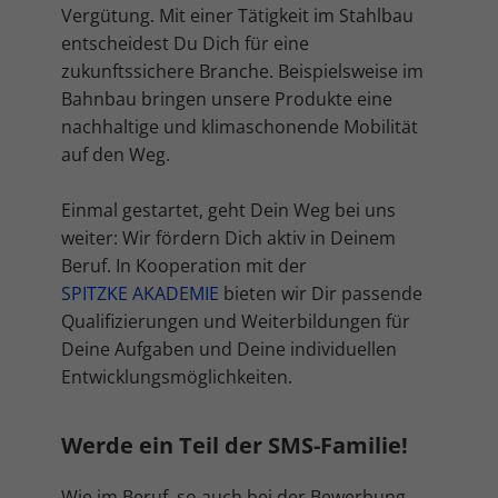
Inhalte von Videoplattformen und Social-Media-Plattformen werden
Vergütung. Mit einer Tätigkeit im Stahlbau
standardmäßig blockiert. Wenn Cookies von externen Medien akzeptiert
entscheidest Du Dich für eine
werden, bedarf der Zugriff auf diese Inhalte keiner manuellen
Einwilligung mehr.
zukunftssichere Branche. Beispielsweise im
Bahnbau bringen unsere Produkte eine
Cookie-Informationen anzeigen
nachhaltige und klimaschonende Mobilität
Datenschutzerklärung
Impressum
auf den Weg.
Einmal gestartet, geht Dein Weg bei uns
weiter: Wir fördern Dich aktiv in Deinem
Beruf. In Kooperation mit der
SPITZKE AKADEMIE
bieten wir Dir passende
Qualifizierungen und Weiterbildungen für
Deine Aufgaben und Deine individuellen
Entwicklungsmöglichkeiten.
Werde ein Teil der SMS-Familie!
Wie im Beruf, so auch bei der Bewerbung